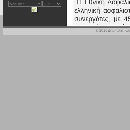
Η Εθνική Ασφαλισ
ελληνική ασφαλιστ
συνεργάτες, με 4
συνεργάτες δικτύο
© 2010 Δημήτρης Κου
Μετά την απόπει
Τράπεζας, να την
της δυσμενούς οι
εργαζομένων, η 
περιφερειακών κ
λειτουργικών εξόδ
Επειδή ένα από αυ
Καλαμάτας, που
διοικητικούς υπαλ
συμβόλαια, εμ