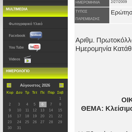
2/27/2009
ΗΜΕΡΟΜΗΝΙΑ
MULTIMEDIA
Ερώτη
ΤΥΠΟΣ
ΠΑΡΕΜΒΑΣΗΣ
Φωτογραφικό Υλικό
Facebook
Αριθμ. Πρωτοκόλλ
Ημερομηνία Κατάθ
You Tube
Videos
ΗΜΕΡΟΛΟΓΙΟ
Αύγουστος 2026
Κυρ
Δευ
Τρ
Τετ
Πε
Παρ
Σαβ
1
ΟΙ
2
3
4
5
6
7
8
ΘΕΜΑ: Κλείσιμο
9
10
11
12
13
14
15
16
17
18
19
20
21
22
23
24
25
26
27
28
29
30
31