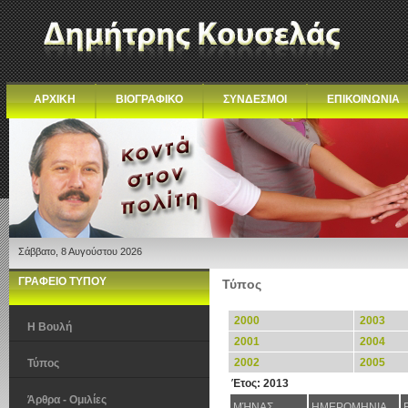
ΑΡΧΙΚΗ
ΒΙΟΓΡΑΦΙΚΟ
ΣΥΝΔΕΣΜΟΙ
ΕΠΙΚΟΙΝΩΝΙΑ
Σάββατο, 8 Αυγούστου 2026
ΓΡΑΦΕΙΟ ΤΥΠΟΥ
Τύπος
2000
2003
Η Βουλή
2001
2004
2002
2005
Τύπος
Έτος: 2013
Άρθρα - Ομιλίες
ΜΉΝΑΣ
ΗΜΕΡΟΜΗΝΙΑ