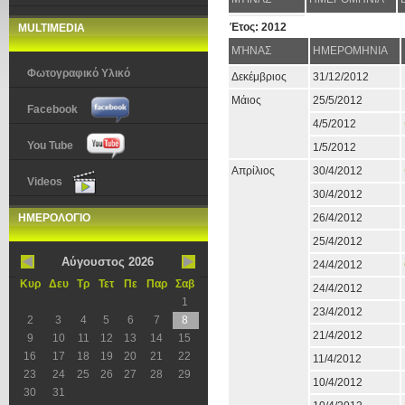
Έτος: 2012
MULTIMEDIA
ΜΉΝΑΣ
ΗΜΕΡΟΜΗΝΙΑ
Φωτογραφικό Υλικό
Δεκέμβριος
31/12/2012
Μάιος
25/5/2012
Facebook
4/5/2012
You Tube
1/5/2012
Απρίλιος
30/4/2012
Videos
30/4/2012
ΗΜΕΡΟΛΟΓΙΟ
26/4/2012
25/4/2012
Αύγουστος 2026
24/4/2012
Κυρ
Δευ
Τρ
Τετ
Πε
Παρ
Σαβ
24/4/2012
1
23/4/2012
2
3
4
5
6
7
8
21/4/2012
9
10
11
12
13
14
15
16
17
18
19
20
21
22
11/4/2012
23
24
25
26
27
28
29
10/4/2012
30
31