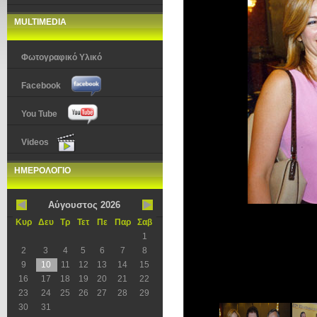
MULTIMEDIA
Φωτογραφικό Υλικό
Facebook
You Tube
Videos
ΗΜΕΡΟΛΟΓΙΟ
Αύγουστος 2026
Κυρ
Δευ
Τρ
Τετ
Πε
Παρ
Σαβ
1
2
3
4
5
6
7
8
9
10
11
12
13
14
15
16
17
18
19
20
21
22
23
24
25
26
27
28
29
30
31