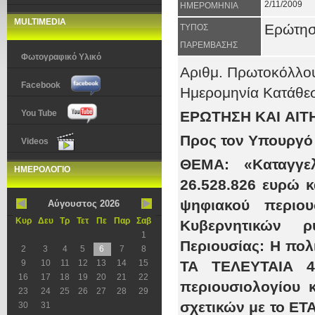
2/11/2009
ΗΜΕΡΟΜΗΝΙΑ
MULTIMEDIA
Ερώτη
ΤΥΠΟΣ
ΠΑΡΕΜΒΑΣΗΣ
Φωτογραφικό Υλικό
Αριθμ. Πρωτοκόλλ
Facebook
Ημερομηνία Κατάθ
You Tube
ΕΡΩΤΗΣΗ KAI ΑΙ
Προς τον Υπουργό 
Videos
ΘΕΜΑ
: «Καταγγ
ΗΜΕΡΟΛΟΓΙΟ
26.528.826 ευρώ κ
ψηφιακού περιο
Αύγουστος 2026
Κυρ
Δευ
Τρ
Τετ
Πε
Παρ
Σαβ
Κυβερνητικών ρ
1
Περιουσίας: Η πολ
2
3
4
5
6
7
8
9
10
11
12
13
14
15
ΤΑ ΤΕΛΕΥΤΑΙΑ 4
16
17
18
19
20
21
22
περιουσιολογίου 
23
24
25
26
27
28
29
σχετικών με το 
30
31