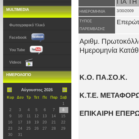
ΓΙΑ ΤΗ
MULTIMEDIA
3/30/2009
ΗΜΕΡΟΜΗΝΙΑ
Επερώ
ΤΥΠΟΣ
Φωτογραφικό Υλικό
ΠΑΡΕΜΒΑΣΗΣ
Facebook
Αριθμ. Πρωτοκόλλ
Ημερομηνία Κατάθ
You Tube
Videos
ΗΜΕΡΟΛΟΓΙΟ
Κ.Ο. ΠΑ.ΣΟ.Κ.
Αύγουστος 2026
Κ.Τ.Ε. ΜΕΤΑΦΟΡ
Κυρ
Δευ
Τρ
Τετ
Πε
Παρ
Σαβ
1
2
3
4
5
6
7
8
ΕΠΙΚΑΙΡΗ ΕΠΕΡ
9
10
11
12
13
14
15
16
17
18
19
20
21
22
23
24
25
26
27
28
29
30
31