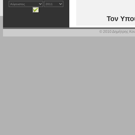
Τον Υπο
© 2010 Δημήτρης Κου
ΘΕΜΑ « Η Κυβέ
αναγέννηση του
τον ΟΣΕ ω
Την τελευταία δε
αναγέννηση
του
νέων γραμμών, σ
πάσης φύσεων σι
καθιστώντας το 
μέλλοντος.