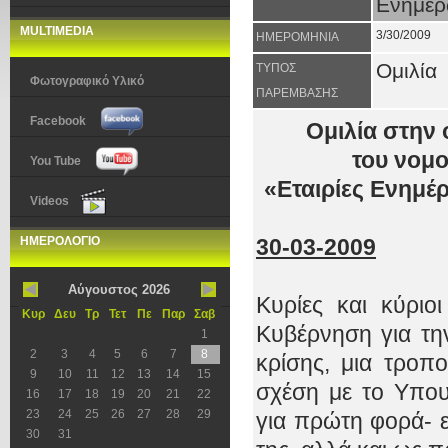
Ενημέρ
MULTIMEDIA
3/30/2009
ΗΜΕΡΟΜΗΝΙΑ
Ομιλία
ΤΥΠΟΣ
Φωτογραφικό Υλικό
ΠΑΡΕΜΒΑΣΗΣ
Facebook
Ομιλία στην 
του νομο
You Tube
«Εταιρίες Ενημέ
Videos
ΗΜΕΡΟΛΟΓΙΟ
30-03-2009
Αύγουστος 2026
Κυρίες και κύριο
Κυρ
Δευ
Τρ
Τετ
Πε
Παρ
Σαβ
Κυβέρνηση για την
1
2
3
4
5
6
7
8
κρίσης, μια τροπ
9
10
11
12
13
14
15
σχέση με το Υπου
16
17
18
19
20
21
22
23
24
25
26
27
28
29
για πρώτη φορά- ε
30
31