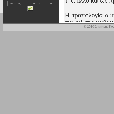
της, αλλά και ως 
Η τροπολογία αυτ
πανικό της Κυβέρν
© 2010 Δημήτρης Κου
προκειμένου να δο
πάνω στην εισοδημ
Δείχνετε έτσι, 
Κοινοβούλιο, του
πολίτες. Αυτό που
φέρνετε μέτρα αντ
Θα πρέπει να κατ
τραφούν με αυτοκί
Γι’ αυτό σας κ
Κοινοβουλευτικός