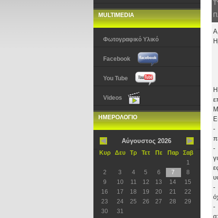
Τ
MULTIMEDIA
Π
Α
Φωτογραφικό Υλικό
Η
Facebook
You Tube
Η
Videos
ε
Μ
ΗΜΕΡΟΛΟΓΙΟ
Ε
-
π
Αύγουστος 2026
-
Κυρ
Δευ
Τρ
Τετ
Πε
Παρ
Σαβ
γ
1
ε
2
3
4
5
6
7
8
υ
9
10
11
12
13
14
15
-
16
17
18
19
20
21
22
ό
23
24
25
26
27
28
29
-
30
31
α