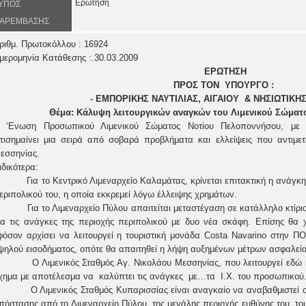
Ερώτηση
ΥΠΟΣ
ΑΡΕΜΒΑΣΗΣ
ριθμ. Πρωτοκόλλου : 16924
μερομηνία Κατάθεσης :.30.03.2009
ΕΡΩΤΗΣΗ
ΠΡΟΣ ΤOΝ
ΥΠΟΥΡΓΟ :
- ΕΜΠΟΡΙΚΗΣ ΝΑΥΤΙΛΙΑΣ, ΑΙΓΑΙΟΥ
& ΝΗΣΙΩΤΙΚΗΣ
Θέμα: Κάλυψη λειτουργικών αναγκών του Λιμενικού Σώματο
 ‘Ενωση Προσωπικού Λιμενικού Σώματος Νοτίου Πελοποννήσου, με τ
πισημαίνει μια σειρά από σοβαρά προβλήματα και ελλείψεις που αντιμε
εσσηνίας.
ιδικότερα:
Για το Κεντρικό Λιμεναρχείο Καλαμάτας, κρίνεται επιτακτική η ανάγ
εριπολικού του, η οποία εκκρεμεί λόγω έλλειψης χρημάτων.
Για το Λιμεναρχείο Πύλου απαιτείται μεταστέγαση σε κατάλληλο κτίρ
ια τις ανάγκες της περιοχής περιπολικού με δυο νέα σκάφη. Επίσης θα 
φόσον αρχίσει να λειτουργεί η τουριστική μονάδα Costa Navarino στην Π
ψηλού εισοδήματος, οπότε θα απαιτηθεί η λήψη αυξημένων μέτρων ασφαλεία
Ο Λιμενικός Σταθμός Αγ. Νικολάου Μεσσηνίας, που λειτουργεί εδώ κ
χημα με αποτέλεσμα να
καλύπτει τις ανάγκες
με…τα
Ι.Χ. του προσωπικού
Ο Λιμενικός Σταθμός Κυπαρισσίας είναι αναγκαίο να αναβαθμιστεί 
πόστασης από το Λιμεναρχείο Πύλου, της μεγάλης περιοχής ευθύνης του, το