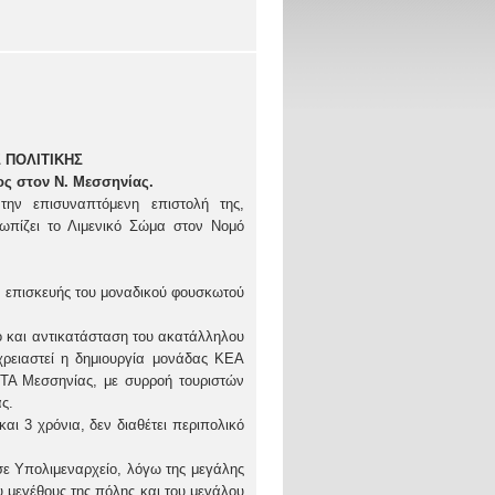
 ΠΟΛΙΤΙΚΗΣ
ς στον Ν. Μεσσηνίας.
ην επισυναπτόμενη επιστολή της,
τωπίζει το Λιμενικό Σώμα στον Νομό
κη επισκευής του μοναδικού φουσκωτού
ιο και αντικατάσταση του ακατάλληλου
χρειαστεί η δημιουργία μονάδας ΚΕΑ
ΟΤΑ Μεσσηνίας, με συρροή τουριστών
ς.
αι 3 χρόνια, δεν διαθέτει περιπολικό
.
σε Υπολιμεναρχείο, λόγω της μεγάλης
υ μεγέθους της πόλης και του μεγάλου