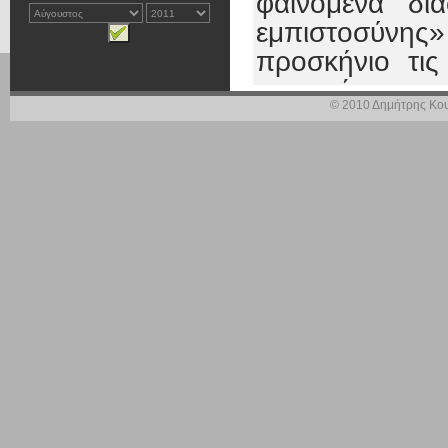
φαινόμενα δ
εμπιστοσύνης»
προσκήνιο τις
παραγόντων πο
© 2010 Δημήτρης Κου
τον κόπο τ
καταναλωτή.
Υπό την πί
Κυβέρνηση με 
Απόφαση για
«
τυποποίησης, δ
τα γαλακτοκο
καθυστέρηση τ
του γάλακτος 
και μετά το «μ
με συνήθη θύ
καταναλωτές.