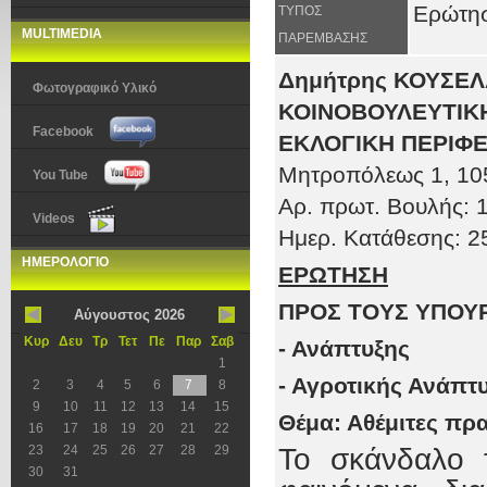
Ερώτη
ΤΥΠΟΣ
MULTIMEDIA
ΠΑΡΕΜΒΑΣΗΣ
Δημήτρης ΚΟΥΣΕ
Φωτογραφικό Υλικό
ΚΟΙΝΟΒΟΥΛΕΥΤΙΚΗ
Facebook
ΕΚΛΟΓΙΚΗ ΠΕΡΙΦΕ
Μητροπόλεως 1
, 10
You Tube
Αρ. πρωτ
. Βουλής:
Videos
Ημερ. Κατάθεσης:
2
ΗΜΕΡΟΛΟΓΙΟ
ΕΡΩΤΗΣΗ
ΠΡΟΣ ΤOΥΣ ΥΠΟΥ
Αύγουστος 2026
Κυρ
Δευ
Τρ
Τετ
Πε
Παρ
Σαβ
- Ανάπτυξης
1
- Αγροτικής Ανάπτ
2
3
4
5
6
7
8
9
10
11
12
13
14
15
Θέμα: Αθέμιτες πρ
16
17
18
19
20
21
22
23
24
25
26
27
28
29
Το σκάνδαλο 
30
31