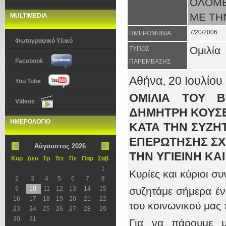
ΟΛΟΜΕ
ΜΕ ΤΗΝ
MULTIMEDIA
7/20/2006
ΗΜΕΡΟΜΗΝΙΑ
Φωτογραφικό Υλικό
Ομιλία
ΤΥΠΟΣ
Facebook
ΠΑΡΕΜΒΑΣΗΣ
Αθήνα, 20 Ιουλίου
You Tube
ΟΜΙΛΙΑ ΤΟΥ 
Videos
ΔΗΜΗΤΡΗ ΚΟΥΣ
ΗΜΕΡΟΛΟΓΙΟ
ΚΑΤΑ ΤΗΝ ΣΥΖΗ
ΕΠΕΡΩΤΗΣΗΣ ΣΧ
Αύγουστος 2026
ΤΗΝ ΥΓΙΕΙΝΗ ΚΑ
Κυρ
Δευ
Τρ
Τετ
Πε
Παρ
Σαβ
1
Κυρίες και κύριοι σ
2
3
4
5
6
7
8
9
10
11
12
13
14
15
συζητάμε σήμερα ένα
16
17
18
19
20
21
22
του κοινωνικού μας 
23
24
25
26
27
28
29
30
31
Για να πάρουμε μ