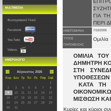
ΕΠΙΤ
ΣΥΖΗΤ
MULTIMEDIA
ΓΙΑ Τ
Φωτογραφικό Υλικό
ΠΕΡΙ 
Facebook
7/18/2006
ΗΜΕΡΟΜΗΝΙΑ
Ομιλία
ΤΥΠΟΣ
You Tube
ΠΑΡΕΜΒΑΣΗΣ
Videos
ΟΜΙΛΙΑ ΤΟΥ
ΗΜΕΡΟΛΟΓΙΟ
ΔΗΜΗΤΡΗ ΚΟ
ΣΤΗ ΣΥΝΕΔ
Αύγουστος 2026
ΥΠΟΘΕΣΕΩΝ
Κυρ
Δευ
Τρ
Τετ
Πε
Παρ
Σαβ
1
ΚΑΤΑ ΤΗ
Σ
2
3
4
5
6
7
8
ΟΙΚΟΝΟΜΙΚΩ
9
10
11
12
13
14
15
16
17
18
19
20
21
22
ΜΙΣΘΩΣΗ ΚΑΙ
23
24
25
26
27
28
29
30
31
Κυρίες και κύριοι σ