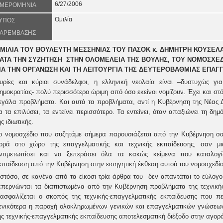
6/27/2006
ΜΕΡΟΜΗΝΙΑ
Ομιλία
ΥΠΟΣ
ΑΡΕΜΒΑΣΗΣ
ΜΙΛΙΑ ΤΟΥ ΒΟΥΛΕΥΤΗ ΜΕΣΣΗΝΙΑΣ ΤΟΥ ΠΑΣΟΚ κ. ΔΗΜΗΤΡΗ ΚΟΥΣΕΛΑ
ΑΤΑ ΤΗΝ ΣΥΖΗΤΗΣΗ ΣΤΗΝ ΟΛΟΜΕΛΕΙΑ ΤΗΣ ΒΟΥΛΗΣ, ΤΟΥ ΝΟΜΟΣΧΕ
ΙΑ ΤΗΝ ΟΡΓΑΝΩΣΗ ΚΑΙ ΤΗ ΛΕΙΤΟΥΡΓΙΑ ΤΗΣ ΔΕΥΤΕΡΟΒΑΘΜΙΑΣ ΕΠΑΓ
υρίες και κύριοι συνάδελφοι, η ελληνική νεολαία είναι –δυστυχώς γ
ημοκρατίας- πολύ περισσότερο ώριμη από όσο εκείνοι νομίζουν. Έχει και στό
εγάλα προβλήματα. Και αυτά τα προβλήματα, αντί η Κυβέρνηση της Νέας Δ
α τα επιλύσει, τα εντείνει περισσότερο. Τα εντείνει, όταν απαξιώνει τη δ
ης ιδιωτικής.
ο νομοσχέδιο που συζητάμε σήμερα παρουσιάζεται από την Κυβέρνηση σα
ορά στο χώρο της επαγγελματικής και τεχνικής εκπαίδευσης, σαν μι
ντιμετωπίσει και να ξεπεράσει όλα τα κακώς κείμενα που καταλογίζο
κπαίδευση από την Κυβέρνηση στην εισηγητική έκθεση αυτού του νομοσχεδίο
στόσο, σε κανένα από τα είκοσι τρία άρθρα του δεν απαντάται το εύλογο 
επερνώνται τα διαπιστωμένα από την Κυβέρνηση προβλήματα της τεχνική
ιασφαλίζεται ο σκοπός της τεχνικής-επαγγελματικής εκπαίδευσης που π
ενικότερα η παροχή ολοκληρωμένων γενικών και επαγγελματικών γνώσεων
ης τεχνικής-επαγγελματικής εκπαίδευσης αποτελεσματική διέξοδο στην αγορ