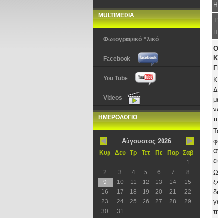
Η
MULTIMEDIA
Τ
Π
Φωτογραφικό Υλικό
Ο
Κ
Facebook
Γ
You Tube
Κ
Δ
Videos
μ
ν
ΗΜΕΡΟΛΟΓΙΟ
τ
Τ
Αύγουστος 2026
φ
α
Κυρ
Δευ
Τρ
Τετ
Πε
Παρ
Σαβ
ε
1
2
3
4
5
6
7
8
Ω
9
10
11
12
13
14
15
ξ
16
17
18
19
20
21
22
δ
23
24
25
26
27
28
29
γ
30
31
τ