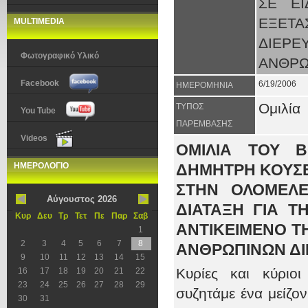
ΣΕ ΕΙ
ΕΞΕΤ
MULTIMEDIA
ΔΙΕΡ
Φωτογραφικό Υλικό
ΑΝΘΡΩ
Facebook
6/19/2006
ΗΜΕΡΟΜΗΝΙΑ
Ομιλία
ΤΥΠΟΣ
You Tube
ΠΑΡΕΜΒΑΣΗΣ
Videos
ΟΜΙΛΙΑ ΤΟΥ 
ΗΜΕΡΟΛΟΓΙΟ
ΔΗΜΗΤΡΗ ΚΟΥΣ
ΣΤΗΝ ΟΛΟΜΕΛΕ
Αύγουστος 2026
ΔΙΑΤΑΞΗ ΓΙΑ Τ
Κυρ
Δευ
Τρ
Τετ
Πε
Παρ
Σαβ
ΑΝΤΙΚΕΙΜΕΝΟ Τ
1
2
3
4
5
6
7
8
ΑΝΘΡΩΠΙΝΩΝ Δ
9
10
11
12
13
14
15
Κυρίες και κύριο
16
17
18
19
20
21
22
23
24
25
26
27
28
29
συζητάμε ένα μείζ
30
31