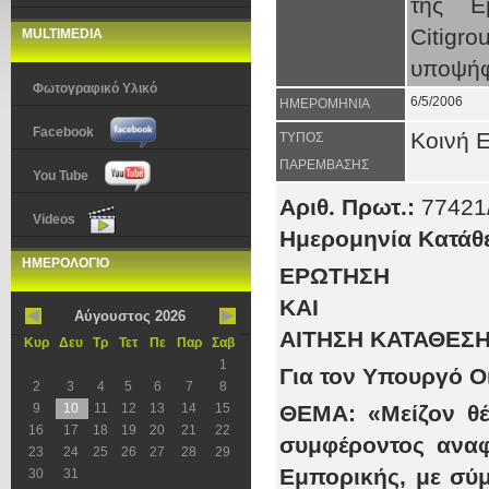
της Ε
Citigr
MULTIMEDIA
υποψήφ
Φωτογραφικό Υλικό
6/5/2006
ΗΜΕΡΟΜΗΝΙΑ
Facebook
Κοινή 
ΤΥΠΟΣ
ΠΑΡΕΜΒΑΣΗΣ
You Tube
Αριθ. Πρωτ.:
77421
Videos
Ημερομηνία Κατάθ
ΗΜΕΡΟΛΟΓΙΟ
ΕΡΩΤΗΣΗ
ΚΑΙ
Αύγουστος 2026
ΑΙΤΗΣΗ ΚΑΤΑΘΕΣ
Κυρ
Δευ
Τρ
Τετ
Πε
Παρ
Σαβ
1
Για τον Υπουργό Ο
2
3
4
5
6
7
8
9
10
11
12
13
14
15
ΘΕΜΑ: «Μείζον θέ
16
17
18
19
20
21
22
συμφέροντος αναφ
23
24
25
26
27
28
29
Εμπορικής, με σύμ
30
31