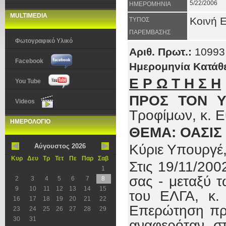
5/22/2006
ΗΜΕΡΟΜΗΝΙΑ
MULTIMEDIA
Κοινή 
ΤΥΠΟΣ
ΠΑΡΕΜΒΑΣΗΣ
Φωτογραφικό Υλικό
Αριθ. Πρωτ.:
10993
Facebook
Ημερομηνία Κατάθ
Ε Ρ Ω Τ Η Σ Η
You Tube
ΠΡΟΣ ΤΟΝ 
Videos
Τροφίμων, κ. 
ΗΜΕΡΟΛΟΓΙΟ
ΘΕΜΑ: ΟΑΣΙΣ
Κύριε Υπουργέ
Αύγουστος 2026
Κυρ
Δευ
Τρ
Τετ
Πε
Παρ
Σαβ
Στις 19/11/200
1
σας - μεταξύ 
2
3
4
5
6
7
8
9
10
11
12
13
14
15
του ΕΛΓΑ, κ.
16
17
18
19
20
21
22
Επερώτηση πρ
23
24
25
26
27
28
29
30
31
αναφερόταν στ