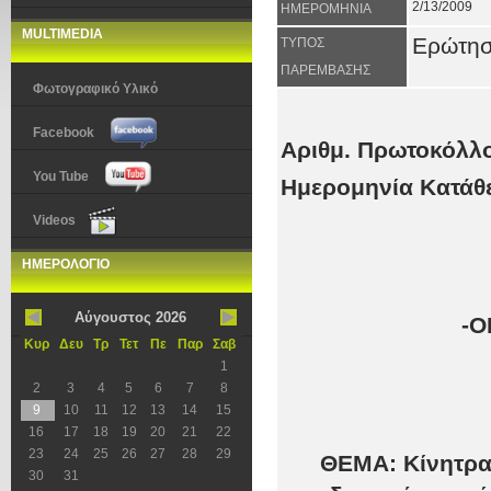
2/13/2009
ΗΜΕΡΟΜΗΝΙΑ
MULTIMEDIA
Ερώτη
ΤΥΠΟΣ
ΠΑΡΕΜΒΑΣΗΣ
Φωτογραφικό Υλικό
Facebook
Αριθμ. Πρωτοκόλλο
You Tube
Ημερομηνία Κατάθε
Videos
ΗΜΕΡΟΛΟΓΙΟ
Αύγουστος 2026
-Ο
Κυρ
Δευ
Τρ
Τετ
Πε
Παρ
Σαβ
1
2
3
4
5
6
7
8
9
10
11
12
13
14
15
16
17
18
19
20
21
22
23
24
25
26
27
28
29
ΘΕΜΑ: Κίνητρα 
30
31