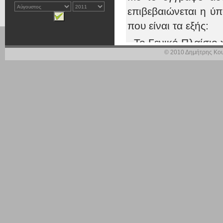
επιβεβαιώνεται η ύ
που είναι τα εξής:
· Το Γενικό Πλαίσιο
© 2010 Δημήτρης Κου
· Τα 12 Περιφερεια
ισχύ σήμερα,και συν
· Τα Ειδικά Χωροτα
· Tο Ρυθμιστικό Σχέ
· Τριάντα έξι Ειδικ
· Εθνική Στρατηγική
Όμως, στις 7-3-0
κ.Σουφλιάς, αισθάνε
πλήθους ανακριβει
χώρας που καθυ
πραγματικότητα....