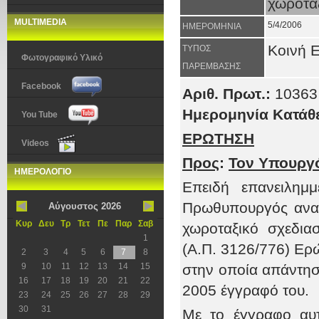
χωροτα
MULTIMEDIA
5/4/2006
ΗΜΕΡΟΜΗΝΙΑ
Κοινή 
ΤΥΠΟΣ
Φωτογραφικό Υλικό
ΠΑΡΕΜΒΑΣΗΣ
Facebook
Αριθ. Πρωτ.:
10363
Ημερομηνία Κατάθ
You Tube
ΕΡΩΤΗΣΗ
Videos
Προς
:
Τον Υπουρ
ΗΜΕΡΟΛΟΓΙΟ
Επειδή επανειλη
Πρωθυπουργός αναφ
Αύγουστος 2026
Κυρ
Δευ
Τρ
Τετ
Πε
Παρ
Σαβ
χωροταξικό σχεδια
1
(Α.Π. 3126/776) Ερ
2
3
4
5
6
7
8
9
10
11
12
13
14
15
στην οποία απάντησε
16
17
18
19
20
21
22
2005 έγγραφό του.
23
24
25
26
27
28
29
30
31
Με το έγγραφο αυτ