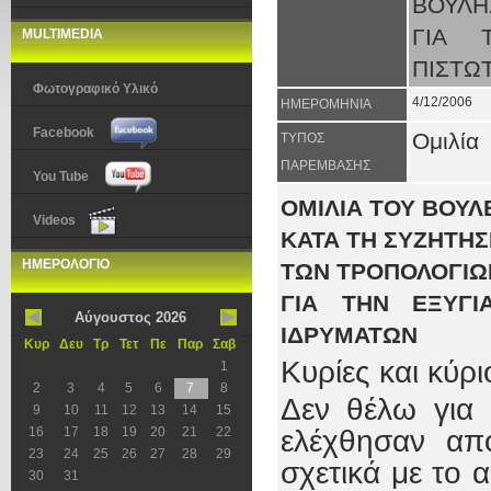
ΒΟΥΛΗ
ΓΙΑ 
MULTIMEDIA
ΠΙΣΤΩ
Φωτογραφικό Υλικό
4/12/2006
ΗΜΕΡΟΜΗΝΙΑ
Facebook
Ομιλία
ΤΥΠΟΣ
ΠΑΡΕΜΒΑΣΗΣ
You Tube
ΟΜΙΛΙΑ ΤΟΥ ΒΟΥΛ
Videos
ΚΑΤΑ ΤΗ ΣΥΖΗΤΗΣ
ΗΜΕΡΟΛΟΓΙΟ
ΤΩΝ ΤΡΟΠΟΛΟΓΙΩ
ΓΙΑ ΤΗΝ ΕΞΥΓΙ
Αύγουστος 2026
ΙΔΡΥΜΑΤΩΝ
Κυρ
Δευ
Τρ
Τετ
Πε
Παρ
Σαβ
Κυρίες και κύρι
1
2
3
4
5
6
7
8
Δεν θέλω για
9
10
11
12
13
14
15
16
17
18
19
20
21
22
ελέχθησαν απ
23
24
25
26
27
28
29
σχετικά με το 
30
31