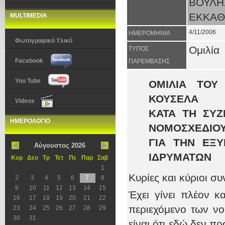
ΒΟΥΛΗ
ΕΚΚΑΘ
MULTIMEDIA
4/11/2006
ΗΜΕΡΟΜΗΝΙΑ
Φωτογραφικό Υλικό
Ομιλία
ΤΥΠΟΣ
Facebook
ΠΑΡΕΜΒΑΣΗΣ
You Tube
ΟΜΙΛΙΑ ΤΟΥ
ΚΟΥΣΕΛΑ
Videos
ΚΑΤΑ ΤΗ ΣΥΖ
ΗΜΕΡΟΛΟΓΙΟ
ΝΟΜΟΣΧΕΔΙΟ
ΓΙΑ ΤΗΝ ΕΞΥ
Αύγουστος 2026
ΙΔΡΥΜΑΤΩΝ
Κυρ
Δευ
Τρ
Τετ
Πε
Παρ
Σαβ
1
Κυρίες και κύριοι σ
2
3
4
5
6
7
8
9
10
11
12
13
14
15
Έχει γίνει πλέον 
16
17
18
19
20
21
22
περιεχόμενο των ν
23
24
25
26
27
28
29
30
31
είναι ότι εδώ δεν π