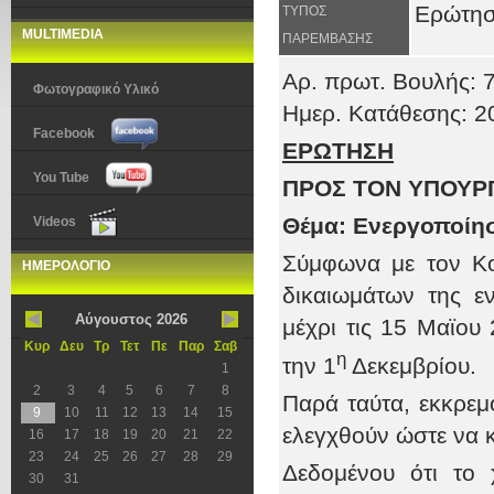
Ερώτη
ΤΥΠΟΣ
MULTIMEDIA
ΠΑΡΕΜΒΑΣΗΣ
Αρ. πρωτ. Βουλής: 
Φωτογραφικό Υλικό
Ημερ. Κατάθεσης: 2
Facebook
ΕΡΩΤΗΣΗ
You Tube
ΠΡΟΣ ΤOΝ ΥΠΟΥΡΓΟ
Θέμα: Ενεργοποίησ
Videos
Σύμφωνα με τον Κο
ΗΜΕΡΟΛΟΓΙΟ
δικαιωμάτων της ε
Αύγουστος 2026
μέχρι τις 15 Μαϊου
Κυρ
Δευ
Τρ
Τετ
Πε
Παρ
Σαβ
η
την 1
Δεκεμβρίου.
1
2
3
4
5
6
7
8
Παρά ταύτα, εκκρεμ
9
10
11
12
13
14
15
ελεγχθούν ώστε να κ
16
17
18
19
20
21
22
23
24
25
26
27
28
29
Δεδομένου ότι το 
30
31