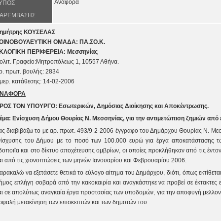
Αναφορά
ΥΠΟΣ
ΑΡΕΜΒΑΣΗΣ
ημήτρης ΚΟΥΣΕΛΑΣ
ΟΙΝΟΒΟΥΛΕΥΤΙΚΗ ΟΜΑΔΑ: ΠΑ.ΣΟ.Κ.
ΚΛΟΓΙΚΗ ΠΕΡΙΦΕΡΕΙΑ: Μεσσηνίας
ολιτ. Γραφείο:
Μητροπόλεως 1
, 105
57
Αθήνα.
ρ. πρωτ. βουλής:
2834
μερ. κατάθεσης:
14
-0
2
-2006
ΝΑΦΟΡΑ
ΡΟΣ ΤOΝ ΥΠΟΥΡΓΟ: Εσωτερικών, Δημόσιας Διοίκησης και Αποκέντρωσης.
έμα: Ενίσχυση Δήμου Θουρίας Ν. Μεσσηνίας, για την αντιμετώπιση ζημιών από έ
ας διαβιβάζω το με αρ. πρωτ. 493/9-2-2006 έγγραφο του Δημάρχου Θουρίας Ν. Μεσσ
νίσχυσης του Δήμου με το ποσό των 100.000 ευρώ για έργα αποκατάστασης τω
δοποιϊα και στο δίκτυο αποχέτευσης ομβρίων, οι οποίες προκλήθηκαν από τις έντ
αι από τις χιονοπτώσεις των μηνών Ιανουαρίου και Φεβρουαρίου 2006.
αρακαλώ να εξετάσετε θετικά το εύλογο αίτημα του Δημάρχου, διότι, όπως εκτίθετα
ήμος επλήγη σοβαρά από την κακοκαιρία και αναγκάστηκε να προβεί σε έκτακτες
αι σε απολύτως αναγκαία έργα προστασίας των υποδομών, για την αποφυγή μελλον
σφαλή μετακίνηση των επισκεπτών και των δημοτών του .