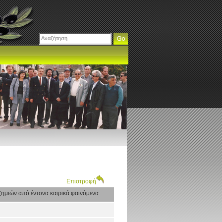
Επιστροφή
ημιών από έντονα καιρικά φαινόμενα .