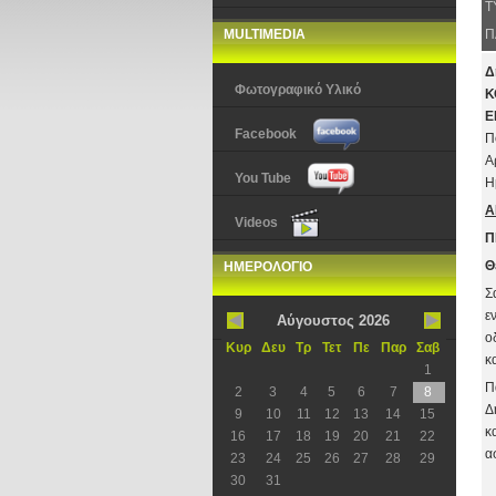
Τ
MULTIMEDIA
Π
Δ
Φωτογραφικό Υλικό
Κ
Ε
Facebook
Π
Α
You Tube
Η
Α
Videos
Π
Θ
ΗΜΕΡΟΛΟΓΙΟ
Σ
ε
Αύγουστος 2026
ο
Κυρ
Δευ
Τρ
Τετ
Πε
Παρ
Σαβ
κ
1
Π
2
3
4
5
6
7
8
Δ
9
10
11
12
13
14
15
κ
16
17
18
19
20
21
22
α
23
24
25
26
27
28
29
30
31