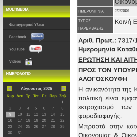
Οικονομ
MULTIMEDIA
2/2/2006
ΗΜΕΡΟΜΗΝΙΑ
Κοινή 
ΤΥΠΟΣ
Φωτογραφικό Υλικό
ΠΑΡΕΜΒΑΣΗΣ
Facebook
Αριθ. Πρωτ.:
7317/
Ημερομηνία Κατάθ
You Tube
ΕΡΩΤΗΣΗ ΚΑΙ ΑΙ
Videos
ΠΡΟΣ ΤΟΝ ΥΠΟΥΡΓ
ΗΜΕΡΟΛΟΓΙΟ
ΑΛΟΓΟΣΚΟΥΦΗ
Η ανικανότητα της 
Αύγουστος 2026
Κυρ
Δευ
Τρ
Τετ
Πε
Παρ
Σαβ
πολιτική είναι εμφ
1
εκτροχιασμό των
2
3
4
5
6
7
8
9
10
11
12
13
14
15
φοροδιαφυγής.
16
17
18
19
20
21
22
Μπροστά στην κατά
23
24
25
26
27
28
29
30
31
Οικονομίας & Οικο