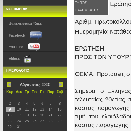
Ερώτη
ΤΥΠΟΣ
MULTIMEDIA
ΠΑΡΕΜΒΑΣΗΣ
Αριθμ. Πρωτοκόλλο
Φωτογραφικό Υλικό
Ημερομηνία Κατάθεσ
Facebook
You Tube
ΕΡΩΤΗΣΗ
ΠΡΟΣ ΤΟΝ ΥΠΟΥΡΓ
Videos
ΗΜΕΡΟΛΟΓΙΟ
ΘΕΜΑ: Προτάσεις στ
Αύγουστος 2026
Σήμερα, ο Ελληνας
Κυρ
Δευ
Τρ
Τετ
Πε
Παρ
Σαβ
1
τελευταίας 20ετίας 
2
3
4
5
6
7
8
κόστος παραγωγής 
9
10
11
12
13
14
15
τιμή του ελαιόλαδ
16
17
18
19
20
21
22
23
24
25
26
27
28
29
κόστος παραγωγής 
30
31