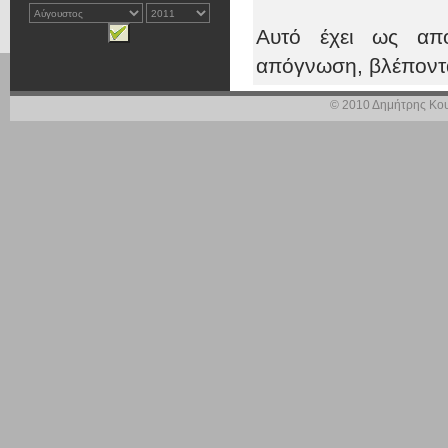
Αυτό έχει ως απο
απόγνωση, βλέποντα
ακόμα περισσότερο.
© 2010 Δημήτρης Κου
πιο οξυμμένο, λόγω
Φεβρουαρίου 2008.
Επειδή το ελαιόλαδο
που δυστυχώς παρα
δεν μετατρέπεται σ
χαμηλών τιμών που
τιμών που πληρών
καταναλωτή ανέρχετα
Επειδή απαιτείται σ
εθνικό όσο και σε ε