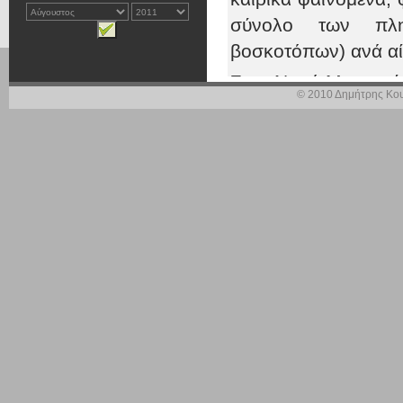
σύνολο των πληγ
βοσκοτόπων) ανά αί
Στον Νομό Μεσσηνία
© 2010 Δημήτρης Κου
αποζημίωσης από 
όμως ότι υπάρχουν 
δεν μπορούν, λόγ
δικαιούχους αποζημ
Στην περίπτωση αυτ
Σκάλας Δ. Μελιγαλά
παραγωγούς αυτούς
τους αρμόδιους υπα
δικαιούνται αποζημ
Επειδή οι ζημιές πο
φθάνοντας ως και 