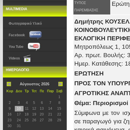
Ερώτη
ΤΥΠΟΣ
MULTIMEDIA
ΠΑΡΕΜΒΑΣΗΣ
Δημήτρης ΚΟΥΣΕ
Φωτογραφικό Υλικό
ΚΟΙΝΟΒΟΥΛΕΥΤΙΚΗ
Facebook
ΕΚΛΟΓΙΚΗ ΠΕΡΙΦΕ
Μητροπόλεως 1
, 10
You Tube
Αρ. πρωτ
. Βουλής:
3
Videos
Ημερ. Κατάθεσης:
1
ΗΜΕΡΟΛΟΓΙΟ
ΕΡΩΤΗΣΗ
ΠΡΟΣ ΤOΝ ΥΠΟΥΡ
Αύγουστος 2026
Κυρ
Δευ
Τρ
Τετ
Πε
Παρ
Σαβ
ΑΓΡΟΤΙΚΗΣ ΑΝΑΠ
1
Θέμα: Περιορισμο
2
3
4
5
6
7
8
9
10
11
12
13
14
15
Σύμφωνα με τον ισ
16
17
18
19
20
21
22
σε παραγωγό για ζη
23
24
25
26
27
28
29
30
31
καιρικά φαινόμενα, 