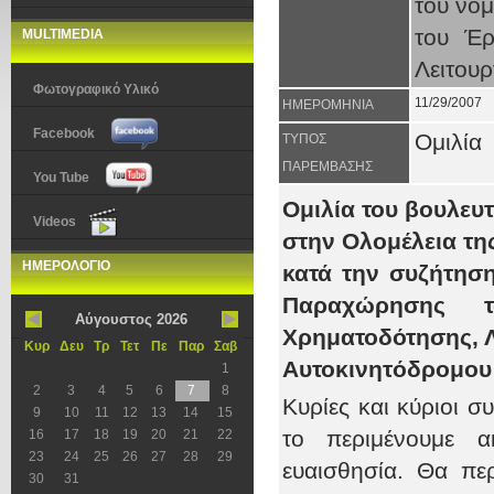
του νο
του Έρ
MULTIMEDIA
Λειτουρ
Φωτογραφικό Υλικό
11/29/2007
ΗΜΕΡΟΜΗΝΙΑ
Facebook
Ομιλία
ΤΥΠΟΣ
ΠΑΡΕΜΒΑΣΗΣ
You Tube
Oμιλία του βουλευ
Videos
στην Ολομέλεια τη
ΗΜΕΡΟΛΟΓΙΟ
κατά την συζήτησ
Παραχώρησης τ
Αύγουστος 2026
Χρηματοδότησης, Λ
Κυρ
Δευ
Τρ
Τετ
Πε
Παρ
Σαβ
Αυτοκινητόδρομου
1
2
3
4
5
6
7
8
Κυρίες και κύριοι 
9
10
11
12
13
14
15
το περιμένουμε ακ
16
17
18
19
20
21
22
23
24
25
26
27
28
29
ευαισθησία. Θα πε
30
31