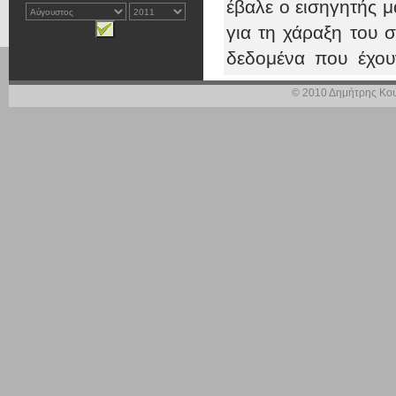
έβαλε ο εισηγητής 
για τη χάραξη του 
δεδομένα που έχου
ολόκληρη την Πελο
© 2010 Δημήτρης Κου
Και θα περίμενα περ
της Κυβέρνησης, σε
ολόκληρη τη δουλε
μέχρι το 2004.
Για ό,τι είναι α
αναφερομένη στο παρ
τεράστιο έργο το
προσπαθεί να το εξα
της!
Σε ό,τι αφορά στον
έργο που συζητάμε ε