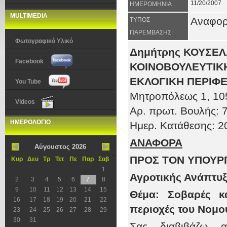
11/20/2007
ΗΜΕΡΟΜΗΝΙΑ
MULTIMEDIA
Αναφο
ΤΥΠΟΣ
ΠΑΡΕΜΒΑΣΗΣ
Φωτογραφικό Υλικό
Δημήτρης ΚΟΥΣΕ
Facebook
ΚΟΙΝΟΒΟΥΛΕΥΤΙΚΗ
ΕΚΛΟΓΙΚΗ ΠΕΡΙΦΕ
You Tube
Μητροπόλεως 1
, 10
Videos
Αρ. πρωτ
. Βουλής:
7
ΗΜΕΡΟΛΟΓΙΟ
Ημερ. Κατάθεσης: 2
ΑΝΑΦΟΡΑ
Αύγουστος 2026
ΠΡΟΣ ΤOΝ ΥΠΟΥΡ
Κυρ
Δευ
Τρ
Τετ
Πε
Παρ
Σαβ
1
Αγροτικής Ανάπτυ
2
3
4
5
6
7
8
9
10
11
12
13
14
15
Θέμα: Σοβαρές κ
16
17
18
19
20
21
22
περιοχές του Νομ
23
24
25
26
27
28
29
30
31
Σας διαβιβάζω α