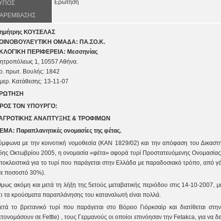
Ερώτηση
ΥΠΟΣ
ΑΡΕΜΒΑΣΗΣ
ημήτρης ΚΟΥΣΕΛΑΣ
ΟΙΝΟΒΟΥΛΕΥΤΙΚΗ ΟΜΑΔΑ: ΠΑ.ΣΟ.Κ.
ΚΛΟΓΙΚΗ ΠΕΡΙΦΕΡΕΙΑ: Μεσσηνίας
ητροπόλεως 1
, 105
57
Αθήνα.
ρ. πρωτ
. Βουλής:
1842
μερ. Κατάθεσης: 13-
1
1-0
7
ΡΩΤΗΣΗ
ΡΟΣ ΤΟΝ ΥΠΟΥΡΓΟ:
 ΑΓΡΟΤΙΚΗΣ ΑΝΑΠΤΥΞΗΣ & ΤΡΟΦΙΜΩΝ
ΕΜΑ: Παραπλανητικές ονομασίες της φέτας.
ύμφωνα με την κοινοτική νομοθεσία (ΚΑΝ 1829/02) και την απόφαση του Δικασ
5ης Οκτωβρίου 2005, η ονομασία «φέτα» αφορά τυρί Προστατευόμενης Ονομασίας 
ποκλειστικά για το τυρί που παράγεται στην Ελλάδα με παραδοσιακό τρόπο, από γά
σε ποσοστό 30%).
Όμως ακόμη και μετά τη λήξη της 5ετούς μεταβατικής περιόδου στις 14-10-2007, μ
τι τα κρούσματα παραπλάνησης του καταναλωτή είναι πολλά.
ετά το βρετανικό τυρί που παράγεται στο Βόρειο Γιόρκσαϊρ και διατίθεται στ
ετονομάσουν σε Fettle) , τους Γερμανούς οι οποίοι επινόησαν την Fetakca, για να