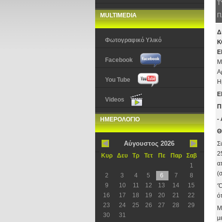
Τ
MULTIMEDIA
Π
Δ
Φωτογραφικό Υλικό
Κ
Ε
Facebook
Μ
Α
You Tube
Η
Ε
Videos
Π
-
ΗΜΕΡΟΛΟΓΙΟ
Θ
Αύγουστος 2026
Σ
2
Κυρ
Δευ
Τρ
Τετ
Πε
Παρ
Σαβ
α
1
(
2
3
4
5
6
7
8
9
10
11
12
13
14
15
‘
16
17
18
19
20
21
22
ό
23
24
25
26
27
28
29
Μ
30
31
μ