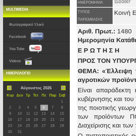
11/2/2007
ΗΜΕΡΟΜΗΝΙΑ
MULTIMEDIA
Κοινή 
ΤΥΠΟΣ
ΠΑΡΕΜΒΑΣΗΣ
Φωτογραφικό Υλικό
Αριθ. Πρωτ.:
14
80
Facebook
Ημερομηνία Κατάθ
You Tube
Ε Ρ Ω Τ Η Σ Η
ΠΡΟΣ ΤΟΝ ΥΠΟΥΡ
Videos
ΘΕΜΑ: «Έλλειψη π
ΗΜΕΡΟΛΟΓΙΟ
αγροτικών προϊόν
Αύγουστος 2026
Είναι απαράδεκτη 
Κυρ
Δευ
Τρ
Τετ
Πε
Παρ
Σαβ
κυβέρνησης και του
1
της ποιοτικής γεωργ
2
3
4
5
6
7
8
9
10
11
12
13
14
15
των προϊόντων Π
16
17
18
19
20
21
22
Διαχείρισης και των
23
24
25
26
27
28
29
30
31
Ο πιστοποιητικός 