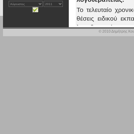
Το τελευταίο χρονι
θέσεις ειδικού εκ
λογοθεραπείας με τ
© 2010 Δημήτρης Κου
παρέχονται και δεν 
Συγκεκριμένα με 
Υπουργού Εθνικής
πρόσληψη δέκα θέ
τυπικό προσόν το π
πτυχίο Παιδαγωγι
αλλοδαπής.
Επίσης, με την υ
Παιδοψυχιατρικό Ν
λογοθεραπευτών με 
Όπως καλά γνωρίζετ