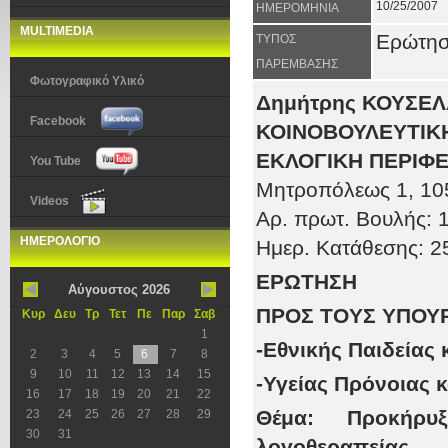
10/25/2007
ΗΜΕΡΟΜΗΝΙΑ
MULTIMEDIA
Ερώτη
ΤΥΠΟΣ
ΠΑΡΕΜΒΑΣΗΣ
Φωτογραφικό Υλικό
Δημήτρης ΚΟΥΣΕ
Facebook
ΚΟΙΝΟΒΟΥΛΕΥΤΙΚΗ
ΕΚΛΟΓΙΚΗ ΠΕΡΙΦΕ
You Tube
Μητροπόλεως 1
, 10
Videos
Αρ. πρωτ
. Βουλής:
1
ΗΜΕΡΟΛΟΓΙΟ
Ημερ. Κατάθεσης: 2
ΕΡΩΤΗΣΗ
Αύγουστος 2026
ΠΡΟΣ ΤOΥΣ ΥΠΟΥ
Κυρ
Δευ
Τρ
Τετ
Πε
Παρ
Σαβ
1
-Εθνικής Παιδείας
2
3
4
5
6
7
8
9
10
11
12
13
14
15
-Υγείας Πρόνοιας 
16
17
18
19
20
21
22
Θέμα: Προκήρ
23
24
25
26
27
28
29
30
31
λογοθεραπείας.