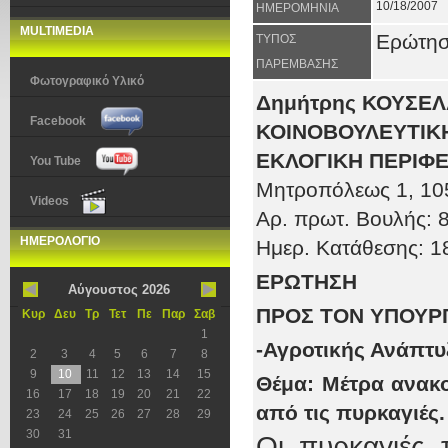
10/18/2007
ΗΜΕΡΟΜΗΝΙΑ
MULTIMEDIA
Ερώτη
ΤΥΠΟΣ
ΠΑΡΕΜΒΑΣΗΣ
Φωτογραφικό Υλικό
Δημήτρης ΚΟΥΣΕ
Facebook
ΚΟΙΝΟΒΟΥΛΕΥΤΙΚΗ
ΕΚΛΟΓΙΚΗ ΠΕΡΙΦΕ
You Tube
Μητροπόλεως 1
, 10
Videos
Αρ. πρωτ
. Βουλής:
8
ΗΜΕΡΟΛΟΓΙΟ
Ημερ. Κατάθεσης: 1
ΕΡΩΤΗΣΗ
Αύγουστος 2026
ΠΡΟΣ ΤOΝ ΥΠΟΥΡ
Κυρ
Δευ
Τρ
Τετ
Πε
Παρ
Σαβ
1
-Αγροτικής Ανάπτυ
2
3
4
5
6
7
8
9
10
11
12
13
14
15
Θέμα:
Μέτρα ανακ
16
17
18
19
20
21
22
από τις πυρκαγιές.
23
24
25
26
27
28
29
30
31
Οι πυρκαγιές 