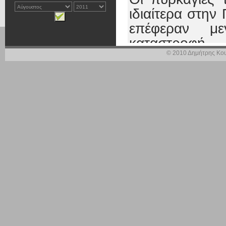
ιδιαίτερα στη
επέφεραν με
καταστροφή.
© 2010 Δημήτρης Κου
Είναι ωστόσο 
να συνοδευτεί 
εάν δεν εφα
προγράμματα
περιοχών. Θεμ
να είναι να 
γεωργικές και
αποτελούν συσ
κοινωνικού ισ
κανένας πολίτη
τόπο του.
Η επίτευξη αυ