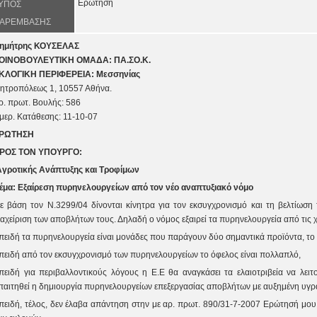
Ερώτηση
ΥΠΟΣ
ΑΡΕΜΒΑΣΗΣ
ημήτρης ΚΟΥΣΕΛΑΣ
ΟΙΝΟΒΟΥΛΕΥΤΙΚΗ ΟΜΑΔΑ: ΠΑ.ΣΟ.Κ.
ΚΛΟΓΙΚΗ ΠΕΡΙΦΕΡΕΙΑ: Μεσσηνίας
ητροπόλεως 1
, 105
57
Αθήνα.
ρ. πρωτ
. Βουλής:
586
μερ. Κατάθεσης: 11-
1
0-0
7
ΡΩΤΗΣΗ
ΡΟΣ ΤOΝ ΥΠΟΥΡΓΟ:
Αγροτικής Ανάπτυξης και Τροφίμων
έμα:
Εξαίρεση πυρηνελουργείων από τον νέο αναπτυξιακό νόμο
ε βάση τον Ν.3299/04 δίνονται κίνητρα για τον εκσυγχρονισμό και τη βελτίωση τ
ιαχείριση των αποβλήτων τους. Δηλαδή ο νόμος εξαιρεί τα πυρηνελουργεία από τις 
πειδή τα πυρηνελουργεία είναι μονάδες που παράγουν δύο σημαντικά προϊόντα, το
πειδή από τον εκσυγχρονισμό των πυρηνελουργείων το όφελος είναι πολλαπλό,
πειδή για περιβαλλοντικούς λόγους η Ε.Ε θα αναγκάσει τα ελαιοτριβεία να λει
παιτηθεί η δημιουργία πυρηνελουργείων επεξεργασίας αποβλήτων με αυξημένη υγρ
πειδή, τέλος, δεν έλαβα απάντηση στην με αρ. πρωτ. 890/31-7-2007 Ερώτησή μου 