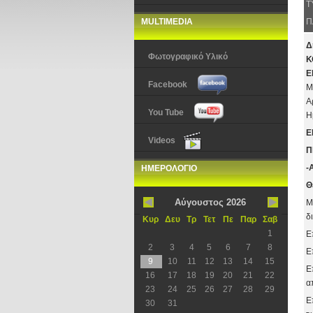
Τ
MULTIMEDIA
Π
Δ
Φωτογραφικό Υλικό
Κ
Ε
Facebook
Μ
Α
You Tube
Η
Ε
Videos
Π
-
ΗΜΕΡΟΛΟΓΙΟ
Θ
Αύγουστος 2026
Μ
δ
Κυρ
Δευ
Τρ
Τετ
Πε
Παρ
Σαβ
1
Ε
2
3
4
5
6
7
8
Ε
9
10
11
12
13
14
15
Ε
16
17
18
19
20
21
22
α
23
24
25
26
27
28
29
Ε
30
31