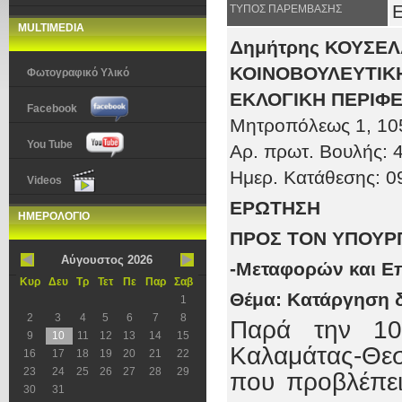
ΤΥΠΟΣ ΠΑΡΕΜΒΑΣΗΣ
MULTIMEDIA
Δημήτρης ΚΟΥΣΕ
ΚΟΙΝΟΒΟΥΛΕΥΤΙΚΗ
Φωτογραφικό Υλικό
ΕΚΛΟΓΙΚΗ ΠΕΡΙΦΕ
Facebook
Μητροπόλεως 1
, 10
You Tube
Αρ. πρωτ
. Βουλής:
Ημερ. Κατάθεσης:
0
Videos
ΕΡΩΤΗΣΗ
ΗΜΕΡΟΛΟΓΙΟ
ΠΡΟΣ ΤOΝ ΥΠΟΥΡ
Αύγουστος 2026
-Μεταφορών και Ε
Κυρ
Δευ
Τρ
Τετ
Πε
Παρ
Σαβ
Θέμα: Κατάργηση 
1
2
3
4
5
6
7
8
Παρά την 10
9
10
11
12
13
14
15
Καλαμάτας-Θεσ
16
17
18
19
20
21
22
23
24
25
26
27
28
29
που προβλέπει
30
31