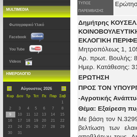
Ερώτη
ΤΥΠΟΣ
MULTIMEDIA
ΠΑΡΕΜΒΑΣΗΣ
Δημήτρης ΚΟΥΣΕ
Φωτογραφικό Υλικό
ΚΟΙΝΟΒΟΥΛΕΥΤΙΚΗ
Facebook
ΕΚΛΟΓΙΚΗ ΠΕΡΙΦΕ
Μητροπόλεως 1
, 10
You Tube
Αρ. πρωτ
. Βουλής:
Videos
Ημερ. Κατάθεσης:
3
ΗΜΕΡΟΛΟΓΙΟ
ΕΡΩΤΗΣΗ
ΠΡΟΣ ΤOΝ ΥΠΟΥΡ
Αύγουστος 2026
Κυρ
Δευ
Τρ
Τετ
Πε
Παρ
Σαβ
-Αγροτικής Ανάπτυ
1
Θέμα:
Εξαίρεση πυ
2
3
4
5
6
7
8
9
10
11
12
13
14
15
Με βάση τον Ν.3299/
16
17
18
19
20
21
22
βελτίωση των ελαι
23
24
25
26
27
28
29
30
31
αποβλήτων τους. Δη