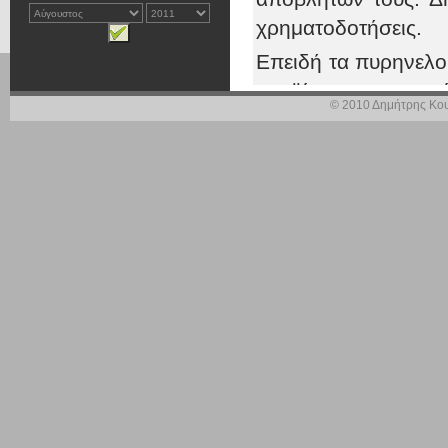
χρηματοδοτήσεις.
Επειδή τα πυρηνελο
προϊόντα, το πυρηνό
© 2010 Δημήτρης Κου
Επειδή από τον εκσ
πολλαπλό,
Επειδή για περι
ελαιοτριβεία να λει
δημιουργία πυρηνε
υγρασία,
Ερωτάται ο κ. Υπο
Γιατί εξαι
πυρηνελουρ
Σκοπεύει ν