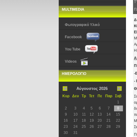
Τ
MULTIMEDIA
Π
Δ
Φωτογραφικό Υλικό
Κ
Ε
Facebook
Μ
Α
You Tube
Η
Α
Videos
Π
-
ΗΜΕΡΟΛΟΓΙΟ
-
Αύγουστος 2026
Θ
Κυρ
Δευ
Τρ
Τετ
Πε
Παρ
Σαβ
Σ
1
ο
2
3
4
5
6
7
8
δ
9
10
11
12
13
14
15
π
16
17
18
19
20
21
22
Μ
23
24
25
26
27
28
29
Σ
30
31
Π