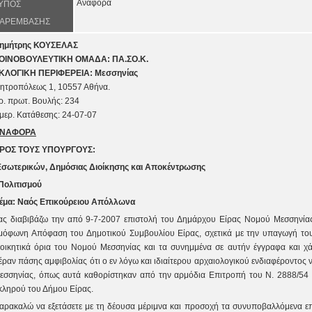
Αναφορά
ΥΠΟΣ
ΑΡΕΜΒΑΣΗΣ
ημήτρης ΚΟΥΣΕΛΑΣ
ΟΙΝΟΒΟΥΛΕΥΤΙΚΗ ΟΜΑΔΑ: ΠΑ.ΣΟ.Κ.
ΚΛΟΓΙΚΗ ΠΕΡΙΦΕΡΕΙΑ: Μεσσηνίας
ητροπόλεως 1
, 105
57
Αθήνα.
ρ. πρωτ
. Βουλής:
234
μερ. Κατάθεσης:
24-
0
7
-0
7
ΝΑΦΟΡΑ
ΡΟΣ ΤOΥΣ ΥΠΟΥΡΓΟΥΣ:
Εσωτερικών, Δημόσιας Διοίκησης και Αποκέντρωσης
 Πολιτισμού
έμα: Ναός Επικούρειου Απόλλωνα
ας διαβιβάζω την από 9-7-2007 επιστολή του Δημάρχου Είρας Νομού Μεσσηνίας
μόφωνη Απόφαση του Δημοτικού Συμβουλίου Είρας, σχετικά με την υπαγωγή το
ιοικητικά όρια του Νομού Μεσσηνίας και τα συνημμένα σε αυτήν έγγραφα και χ
έραν πάσης αμφιβολίας ότι ο εν λόγω και ιδιαίτερου αρχαιολογικού ενδιαφέροντος 
εσσηνίας, όπως αυτά καθορίστηκαν από την αρμόδια Επιτροπή του Ν. 2888/54 στ
κληρού του Δήμου Είρας.
αρακαλώ να εξετάσετε με τη δέουσα μέριμνα και προσοχή τα συνυποβαλλόμενα επ