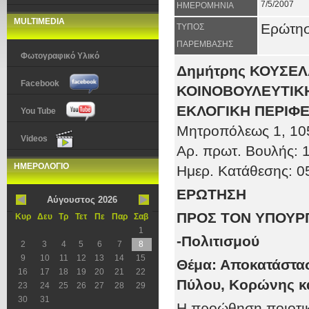
7/5/2007
ΗΜΕΡΟΜΗΝΙΑ
MULTIMEDIA
Ερώτη
ΤΥΠΟΣ
ΠΑΡΕΜΒΑΣΗΣ
Φωτογραφικό Υλικό
Δημήτρης ΚΟΥΣΕ
Facebook
ΚΟΙΝΟΒΟΥΛΕΥΤΙΚΗ
ΕΚΛΟΓΙΚΗ ΠΕΡΙΦΕ
You Tube
Μητροπόλεως 1
, 10
Videos
Αρ. πρωτ
. Βουλής:
1
ΗΜΕΡΟΛΟΓΙΟ
Ημερ. Κατάθεσης:
0
ΕΡΩΤΗΣΗ
Αύγουστος 2026
ΠΡΟΣ ΤOΝ ΥΠΟΥΡ
Κυρ
Δευ
Τρ
Τετ
Πε
Παρ
Σαβ
1
-Πολιτισμού
2
3
4
5
6
7
8
9
10
11
12
13
14
15
Θέμα: Αποκατάστα
16
17
18
19
20
21
22
Πύλου, Κορώνης κα
23
24
25
26
27
28
29
30
31
Η προώθηση ποιοτικ