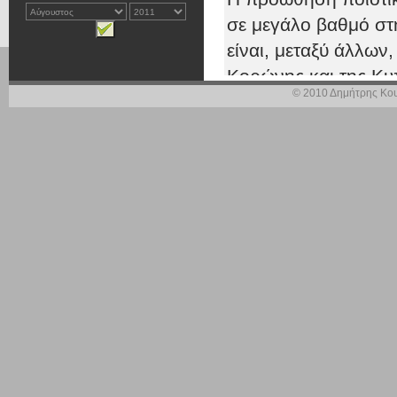
σε μεγάλο βαθμό στη
είναι, μεταξύ άλλων
Κορώνης και της Κυ
© 2010 Δημήτρης Κου
Επειδή όλα τα παρα
παρεμβάσεις, αλλά 
Ερωτάται ο κ. Υπο
Τι σχεδιασμο
έχουν διατε
περαιτέρω 
της Πύλου, 
την έναρξη
Σε ποια φάσ
Αθήνα, 5 Ιο