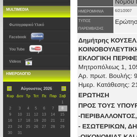
Νομού 
MULTIMEDIA
6/21/2007
ΗΜΕΡΟΜΗΝΙΑ
Ερώτη
ΤΥΠΟΣ
Φωτογραφικό Υλικό
ΠΑΡΕΜΒΑΣΗΣ
Facebook
Δημήτρης ΚΟΥΣΕ
ΚΟΙΝΟΒΟΥΛΕΥΤΙΚΗ
You Tube
ΕΚΛΟΓΙΚΗ ΠΕΡΙΦΕ
Videos
Μητροπόλεως 1
, 10
ΗΜΕΡΟΛΟΓΙΟ
Αρ. πρωτ
. Βουλής:
9
Ημερ. Κατάθεσης:
2
Αύγουστος 2026
ΕΡΩΤΗΣΗ
Κυρ
Δευ
Τρ
Τετ
Πε
Παρ
Σαβ
1
ΠΡΟΣ ΤOΥΣ ΥΠΟΥ
2
3
4
5
6
7
8
9
10
11
12
13
14
15
-ΠΕΡΙΒΑΛΛΟΝΤΟΣ
16
17
18
19
20
21
22
- ΕΣΩΤΕΡΙΚΩΝ, Δ
23
24
25
26
27
28
29
30
31
-ΟΙΚΟΝΟΜΙΑΣ ΚΑΙ