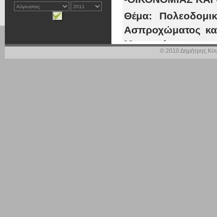
Θέμα: Πολεοδομι
Ασπροχώματος κα
Μεσσηνίας.
© 2010 Δημήτρης Κου
Το 1994 ελήφ
εκπόνηση των 
Διαμερίσματα
Μαντίνειας του
Από τότε μέχρ
προβλήματα 
ολοκλήρωση, έ
καθώς και στ
εφαρμογής του
Η μελέτη της 
αρμόδιου Υπο