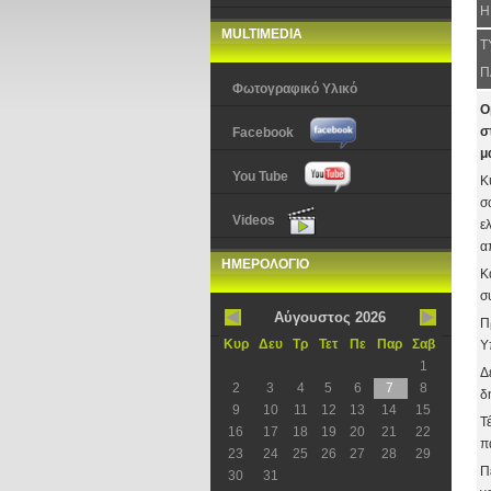
Η
MULTIMEDIA
Τ
Π
Φωτογραφικό Υλικό
Ο
σ
Facebook
μ
You Tube
Κ
σ
Videos
ε
α
ΗΜΕΡΟΛΟΓΙΟ
Κ
σ
Αύγουστος 2026
Π
Κυρ
Δευ
Τρ
Τετ
Πε
Παρ
Σαβ
Υ
1
Δ
2
3
4
5
6
7
8
δ
9
10
11
12
13
14
15
Τ
16
17
18
19
20
21
22
π
23
24
25
26
27
28
29
Π
30
31