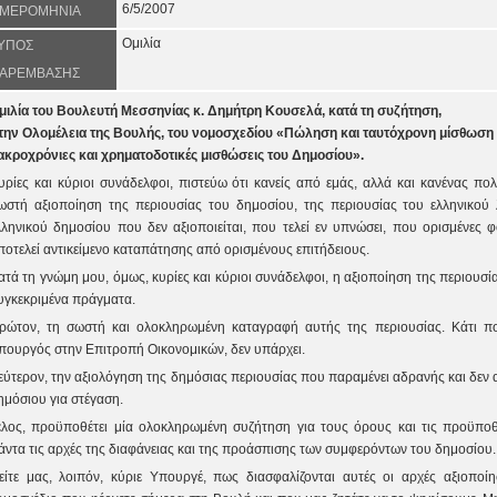
6/5/2007
ΜΕΡΟΜΗΝΙΑ
Ομιλία
ΥΠΟΣ
ΑΡΕΜΒΑΣΗΣ
μιλία του Βουλευτή Μεσσηνίας κ. Δημήτρη Κουσελά, κατά τη συζήτηση,
την Ολομέλεια της Βουλής, του νομοσχεδίου «Πώληση και ταυτόχρονη μίσθωση 
ακροχρόνιες και χρηματοδοτικές μισθώσεις του Δημοσίου».
υρίες και κύριοι συνάδελφοι, πιστεύω ότι κανείς από εμάς, αλλά και κανένας πολ
ωστή αξιοποίηση της περιουσίας του δημοσίου, της περιουσίας του ελληνικού
λληνικού δημοσίου που δεν αξιοποιείται, που τελεί εν υπνώσει, που ορισμένες φ
ποτελεί αντικείμενο καταπάτησης από ορισμένους επιτήδειους.
ατά τη γνώμη μου, όμως, κυρίες και κύριοι συνάδελφοι, η αξιοποίηση της περιουσ
υγκεκριμένα πράγματα.
ρώτον, τη σωστή και ολοκληρωμένη καταγραφή αυτής της περιουσίας. Κάτι π
πουργός στην Επιτροπή Οικονομικών, δεν υπάρχει.
εύτερον, την αξιολόγηση της δημόσιας περιουσίας που παραμένει αδρανής και δεν α
ημόσιου για στέγαση.
έλος, προϋποθέτει μία ολοκληρωμένη συζήτηση για τους όρους και τις προϋποθ
άντα τις αρχές της διαφάνειας και της προάσπισης των συμφερόντων του δημοσίου.
είτε μας, λοιπόν, κύριε Υπουργέ, πως διασφαλίζονται αυτές οι αρχές αξιοπο