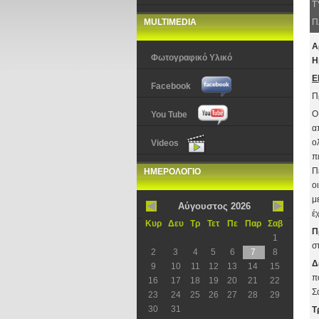
Τ
MULTIMEDIA
Π
Α
Φωτογραφικό Υλικό
Η
Ε
Facebook
Π
Ο
You Tube
α
ο
Videos
π
Π
ΗΜΕΡΟΛΟΓΙΟ
ο
μ
Αύγουστος 2026
έ
Κυρ
Δευ
Τρ
Τετ
Πε
Παρ
Σαβ
Π
1
σ
2
3
4
5
6
7
8
Δ
9
10
11
12
13
14
15
π
16
17
18
19
20
21
22
Σ
23
24
25
26
27
28
29
30
31
Τ