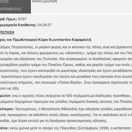
Κοινή Ερώτηση
ΥΠΟΣ
ΑΡΕΜΒΑΣΗΣ
ριθ. Πρωτ.:
8797
μερομηνία Κατάθεσης:
04.06.07
ΡΩΤΗΣΗ
ρος τον Πρωθυπουργό Κύριο Κωνσταντίνο Καραμανλή
 Δήμος Πετρούπολης, οι μαζικοί φορείς και οι κάτοικοι της πόλης είναι και βρίσκοντ
πό τη Λαμίας, και άλλους φερόμενους ως «ιδιοκτήτες», τμήμα της πόλης και του Πο
λιγωρίας και αδράνειας της Πολιτείας. Και συγκεκριμένα: οι διεκδικήσεις αφορούν έκ
εριλαμβάνει μεγάλο τμήμα του Ποικίλου Όρους, καθώς και μεγάλο τμήμα των εντός
ετρούπολης, που έχουν κατατμηθεί σε μικρότερες ιδιοκτησίες και έχουν μεταβιβαστεί
ι περισσότεροι έχουν οικοδομήσει την πρώτη και μοναδική τους κατοικία στην ανωτ
εγαλύτερου κτήματος, την επωνυμία «Πεύκα Βέρδη». Στην προκείμενη περίπτωση τα
χουν ως εξής.
ρώτον:
ενώ ο αρχικός τίτλος ανέρχεται σε 560 στρέμματα με διαδοχικές προσθήκες,
τρέμματα δομημένων περιοχών και χιλιάδες στρέμματα δασικής έκτασης του Ποικίλ
εύτερον:
Ταυτοχρόνως, η Μητρόπολη Φθιώτιδας έχει οδηγήσει χιλιάδες μικροϊδιοκτή
οσά, προκειμένου να εκδοθούν απλές άδειες οικοδόμησης. Για το σκάνδαλο αυτό ο 
ανιδάς, έχει δώσει εντολή για τη διενέργεια προκαταρκτικής εξέτασης.
ρίτον:
οκτώ χρόνια μετά το σεισμό της Πάρνηθας (Σεπτέμβριος 1999), η κατάσταση 