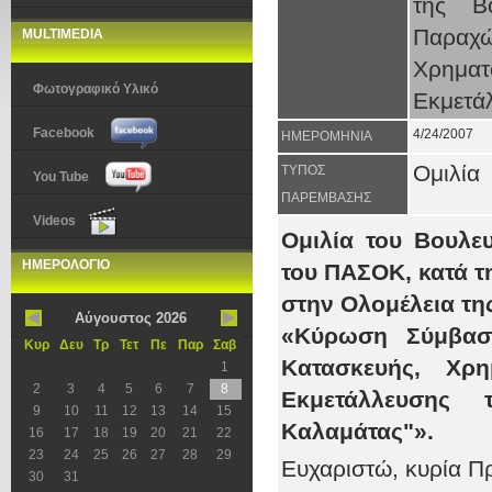
της Β
Παραχ
MULTIMEDIA
Χρημα
Φωτογραφικό Υλικό
Εκμετά
Facebook
4/24/2007
ΗΜΕΡΟΜΗΝΙΑ
Ομιλία
ΤΥΠΟΣ
You Tube
ΠΑΡΕΜΒΑΣΗΣ
Videos
Ομιλία του Βουλε
ΗΜΕΡΟΛΟΓΙΟ
του ΠΑΣΟΚ, κατά τ
στην Ολομέλεια τη
Αύγουστος 2026
«Κύρωση Σύμβασ
Κυρ
Δευ
Τρ
Τετ
Πε
Παρ
Σαβ
Κατασκευής, Χρη
1
2
3
4
5
6
7
8
Εκμετάλλευσης τ
9
10
11
12
13
14
15
Καλαμάτας"».
16
17
18
19
20
21
22
23
24
25
26
27
28
29
Ευχαριστώ, κυρία Π
30
31