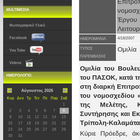
Επιτρ
νομοσ
MULTIMEDIA
Έργου
Φωτογραφικό Υλικό
Λειτουρ
Facebook
4/18/2007
ΗΜΕΡΟΜΗΝΙΑ
Ομιλία
ΤΥΠΟΣ
You Tube
ΠΑΡΕΜΒΑΣΗΣ
Videos
Ομιλία του Βουλε
ΗΜΕΡΟΛΟΓΙΟ
του ΠΑΣΟΚ, κατά τ
στη διαρκή Επιτρ
Αύγουστος 2026
του νομοσχεδίου
Κυρ
Δευ
Τρ
Τετ
Πε
Παρ
Σαβ
της Μελέτης, Κα
1
2
3
4
5
6
7
8
Συντήρησης και Εκ
9
10
11
12
13
14
15
Τρίπολη-Καλαμάτα
16
17
18
19
20
21
22
23
24
25
26
27
28
29
Κύριε Πρόεδρε, ά
30
31