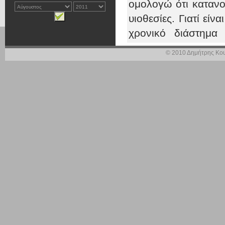
ομολογώ ότι κατανο
υιοθεσίες. Γιατί εί
χρονικό διάστημα
λοιπόν, δεν σας δικ
© 2010 Δημήτρης Κου
είδους προσπάθειες
δικαιώνουν κιόλας. 
μεγάλο έργο που παρ
τη δουλειά μας. Αυ
Η δεύτερη παρατ
δείχνοντας γενναιό
που αναφέρονται, κ
όχι κακοτεχνίες α
αυτό γιατί ο Υπουργό
αντικειμενικός στ
ΠΑ.ΣΟ.Κ. και κατά κ
σήμερα μας ζητάτε