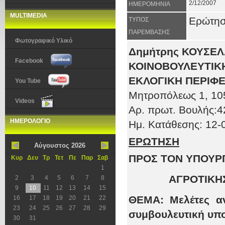
2/12/2007
ΗΜΕΡΟΜΗΝΙΑ
MULTIMEDIA
Ερώτη
ΤΥΠΟΣ
ΠΑΡΕΜΒΑΣΗΣ
Φωτογραφικό Υλικό
Δημήτρης ΚΟΥΣΕ
Facebook
ΚΟΙΝΟΒΟΥΛΕΥΤΙΚΗ
ΕΚΛΟΓΙΚΗ ΠΕΡΙΦΕ
You Tube
Μητροπόλεως 1
, 10
Videos
Αρ. πρωτ
. Βουλής:
4
ΗΜΕΡΟΛΟΓΙΟ
Ημ. Κατάθεσης: 12-
ΕΡΩΤΗΣΗ
Αύγουστος 2026
ΠΡΟΣ ΤΟΝ ΥΠΟΥΡ
Κυρ
Δευ
Τρ
Τετ
Πε
Παρ
Σαβ
1
ΑΓΡΟΤΙΚΗ
2
3
4
5
6
7
8
9
10
11
12
13
14
15
ΘΕΜΑ:
Μελέτες α
16
17
18
19
20
21
22
23
24
25
26
27
28
29
συμβουλευτική υπο
30
31