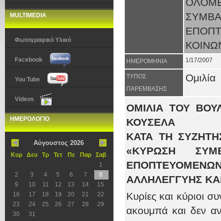
ΟΛΟΜ
ΣΥΜ
MULTIMEDIA
ΕΠΟΠΤ
Φωτογραφικό Υλικό
ΚΟΙΝΩΝ
Facebook
1/17/2007
ΗΜΕΡΟΜΗΝΙΑ
Ομιλία
ΤΥΠΟΣ
You Tube
ΠΑΡΕΜΒΑΣΗΣ
Videos
ΟΜΙΛΙΑ ΤΟΥ ΒΟΥ
ΗΜΕΡΟΛΟΓΙΟ
ΚΟΥΣΕΛΑ
ΚΑΤΑ ΤΗ ΣΥΖΗΤΗ
Αύγουστος 2026
«ΚΥΡΩΣΗ ΣΥΜ
Κυρ
Δευ
Τρ
Τετ
Πε
Παρ
Σαβ
ΕΠΟΠΤΕΥΟΜΕΝΩΝ 
1
2
3
4
5
6
7
8
ΑΛΛΗΛΕΓΓΥΗΣ ΚΑΙ 
9
10
11
12
13
14
15
Κυρίες και κύριοι σ
16
17
18
19
20
21
22
23
24
25
26
27
28
29
ακουμπά και δεν α
30
31