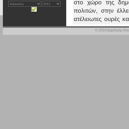
στο χώρο της δημό
πολιτών, στην έλλε
ατέλειωτες ουρές κα
πολίτης.
© 2010 Δημήτρης Κου
Αντίθετα , το σ.ν.
μειώνει τις διοικ
διαμορφώνοντας, θ
αυτό. Στο χώρο τη
υπερπεριφέρεια με
‘Ηπειρο, τη Δυτικ
λογική. Αντίθετα,
αποκέντρωση στην 
του πληθυσμού και
υπάρχουν στην ε
εμπλεκόμενων φορέ