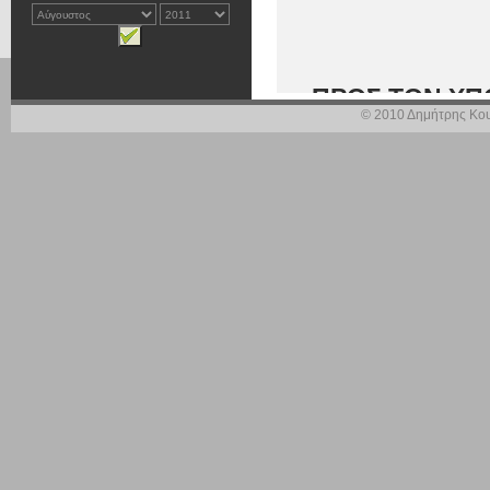
ΠΡΟΣ ΤΟΝ ΥΠ
© 2010 Δημήτρης Κου
Η οικονομική πολ
παταγωδώς. Εδώ 
επενδύσεων αποτελ
απαξίωση του αν
αντί ενίσχυσης τη
Η σημερινή κυβέρ