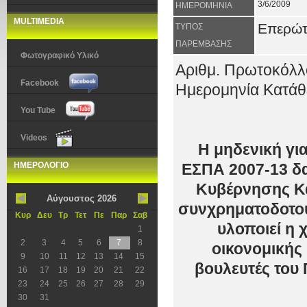
3/6/2009
ΗΜΕΡΟΜΗΝΙΑ
MULTIMEDIA
Επερώ
ΤΥΠΟΣ
ΠΑΡΕΜΒΑΣΗΣ
Φωτογραφικό Υλικό
Αριθμ. Πρωτοκόλλ
Facebook
Ημερομηνία Κατάθε
You Tube
Videos
Η μηδενική γι
ΗΜΕΡΟΛΟΓΙΟ
ΕΣΠΑ 2007-13 δα
Κυβέρνησης Κ
Αύγουστος 2026
συνχρηματοδοτού
Κυρ
Δευ
Τρ
Τετ
Πε
Παρ
Σαβ
υλοποιεί η 
1
2
3
4
5
6
7
8
οικονομικής 
9
10
11
12
13
14
15
βουλευτές του
16
17
18
19
20
21
22
23
24
25
26
27
28
29
30
31