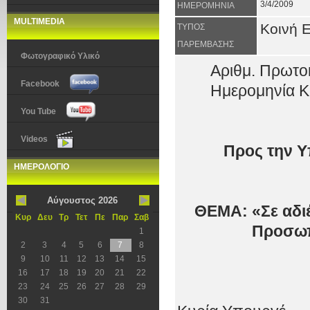
3/4/2009
ΗΜΕΡΟΜΗΝΙΑ
MULTIMEDIA
Κοινή 
ΤΥΠΟΣ
ΠΑΡΕΜΒΑΣΗΣ
Φωτογραφικό Υλικό
Αριθμ. Πρωτο
Facebook
Ημερομηνία Κ
You Tube
Videos
Προς την 
ΗΜΕΡΟΛΟΓΙΟ
Αύγουστος 2026
ΘΕΜΑ: «Σε αδιέ
Κυρ
Δευ
Τρ
Τετ
Πε
Παρ
Σαβ
Προσωπ
1
2
3
4
5
6
7
8
9
10
11
12
13
14
15
16
17
18
19
20
21
22
23
24
25
26
27
28
29
30
31