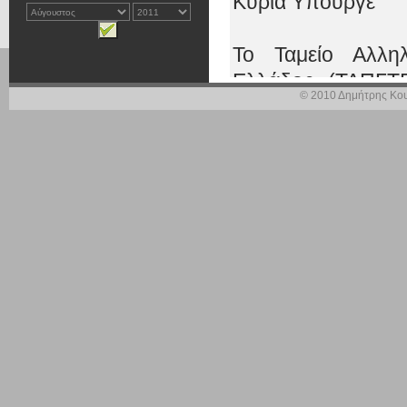
Κυρία Υπουργέ
Το Ταμείο Αλλη
Ελλάδος (ΤΑΠΓΤΕ
© 2010 Δημήτρης Κου
σοβαρά προβλήματα
πράξεις και αποφ
εργαζομένων στο Τ
του κατάσταση. Α
εργαζομένων – συ
3,5:1 σήμερα να 
συνέβαλε η μαζικ
σοβαρή οικονομι
αποκατάσταση λόγ
συνεπεία του φό
το Ταμείο. Οι ερ
προτείνουν την υ