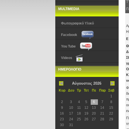
Τ
MULTIMEDIA
Π
Φωτογραφικό Υλικό
Α
Η
Facebook
Ε
Θ
You Tube
Δ
Σ
Videos
γ
Ο
ΗΜΕΡΟΛΟΓΙΟ
Κ
ν
Αύγουστος 2026
Φ
Κυρ
Δευ
Τρ
Τετ
Πε
Παρ
Σαβ
δ
1
π
2
3
4
5
6
7
8
ο
9
10
11
12
13
14
15
ε
16
17
18
19
20
21
22
Π
23
24
25
26
27
28
29
τ
30
31