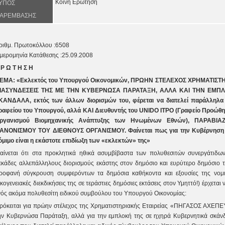
Κοινή Ερώτηση
ΥΠΟΣ
ΑΡΕΜΒΑΣΗΣ
ριθμ. Πρωτοκόλλου
:
6508
μερομηνία Κατάθεσης
:
25.09.2008
 Ρ Ω Τ Η Σ Η
ΕΜΑ: «Εκλεκτός του Υπουργού Οικονομικών, ΠΡΩΗΝ ΣΤΕΛΕΧΟΣ ΧΡΗΜΑΤΙΣΤΗΡ
ΙΑΣΥΝΔΕΣΕΙΣ ΤΗΣ ΜΕ ΤΗΝ ΚΥΒΕΡΝΩΣΑ ΠΑΡΑΤΑΞΗ, ΑΛΛΑ ΚΑΙ ΤΗΝ ΕΜΠ
ΚΑΝΔΑΛΑ, εκτός των άλλων διορισμών του, φέρεται να διατελεί παράλληλα κ
ραφείου του Υπουργού, αλλά ΚΑΙ Διευθυντής του UNIDO ITPO (Γραφείο Προώθ
ργανισμού Βιομηχανικής Ανάπτυξης των Ηνωμένων Εθνών), ΠΑΡΑΒ
ΑΝΟΝΙΣΜΟΥ ΤΟΥ ΔΙΕΘΝΟΥΣ ΟΡΓΑΝΙΣΜΟΥ. Φαίνεται πως για την Κυβέρνηση Καρ
όμιμο είναι η εκάστοτε επιδίωξη των «εκλεκτών» της»
αίνεται ότι στα προκλητικά ηθικά ασυμβίβαστα των πολυθεσιτών συνεργάτιδ
εκάδες αλλεπάλληλους διορισμούς εκάστης στον δημόσιο και ευρύτερο δημόσιο τ
ροφανή σύγκρουση συμφερόντων τα δημόσια καθήκοντα και εξουσίες της νομ
ικογενειακές διεκδικήσεις της σε τεράστιες δημόσιες εκτάσεις στον Υμηττό!) έρχεται
νός ακόμα πολυθεσίτη ειδικού συμβούλου του Υπουργού Οικονομίας:
ρόκειται για πρώην στέλεχος της Χρηματιστηριακής Εταιρείας «ΠΗΓΑΣΟΣ ΑΧΕΠΕΥ»
ην Κυβερνώσα Παράταξη, αλλά για την εμπλοκή της σε ηχηρά Κυβερνητικά σκά