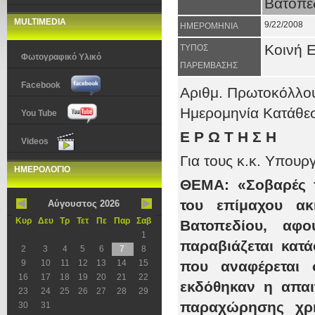
Βατοπε
MULTIMEDIA
9/22/2008
ΗΜΕΡΟΜΗΝΙΑ
Κοινή 
ΤΥΠΟΣ
Φωτογραφικό Υλικό
ΠΑΡΕΜΒΑΣΗΣ
Facebook
Αριθμ. Πρωτοκόλλ
Ημερομηνία Κατάθ
You Tube
Ε Ρ Ω Τ Η Σ Η
Videos
Για τους κ.κ. Υπουρ
ΗΜΕΡΟΛΟΓΙΟ
ΘΕΜΑ: «Σοβαρές π
του επίμαχου α
Αύγουστος 2026
Κυρ
Δευ
Τρ
Τετ
Πε
Παρ
Σαβ
Βατοπεδίου, αφ
1
παραβιάζεται κατ
2
3
4
5
6
7
8
9
10
11
12
13
14
15
που αναφέρεται 
16
17
18
19
20
21
22
εκδόθηκαν η απα
23
24
25
26
27
28
29
παραχώρησης χρή
30
31