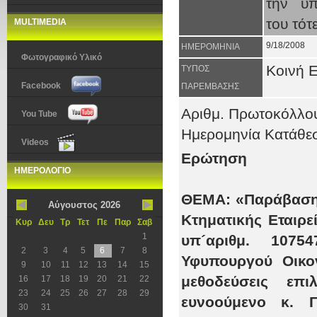
την υπ
του τότ
MULTIMEDIA
9/18/2008
ΗΜΕΡΟΜΗΝΙΑ
Φωτογραφικό Υλικό
Κοινή 
ΤΥΠΟΣ
Facebook
ΠΑΡΕΜΒΑΣΗΣ
Αριθμ. Πρωτοκόλλ
You Tube
Ημερομηνία Κατάθ
Videos
Ερώτηση
ΗΜΕΡΟΛΟΓΙΟ
ΘΕΜΑ: «Παράβαση
Αύγουστος 2026
Κτηματικής Εταιρε
Κυρ
Δευ
Τρ
Τετ
Πε
Παρ
Σαβ
1
υπ´αριθμ. 10754
2
3
4
5
6
7
8
Υφυπουργού Οικο
9
10
11
12
13
14
15
μεθοδεύσεις ε
16
17
18
19
20
21
22
23
24
25
26
27
28
29
ευνοούμενο κ. 
30
31