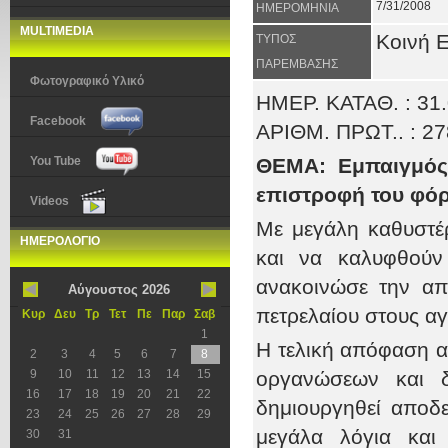
7/31/2008
ΗΜΕΡΟΜΗΝΙΑ
MULTIMEDIA
Κοινή 
ΤΥΠΟΣ
ΠΑΡΕΜΒΑΣΗΣ
Φωτογραφικό Υλικό
ΗΜΕΡ. ΚΑΤΑΘ. : 31
Facebook
ΑΡΙΘΜ. ΠΡΩΤ.. : 2
You Tube
ΘΕΜΑ: Εμπαιγμός
επιστροφή του φόρ
Videos
Με μεγάλη καθυστέρ
ΗΜΕΡΟΛΟΓΙΟ
και να καλυφθούν
ανακοινώσε την απ
Αύγουστος 2026
πετρελαίου στους αγ
Κυρ
Δευ
Τρ
Τετ
Πε
Παρ
Σαβ
1
Η τελική απόφαση α
2
3
4
5
6
7
8
9
10
11
12
13
14
15
οργανώσεων και δ
16
17
18
19
20
21
22
δημιουργηθεί αποδε
23
24
25
26
27
28
29
μεγάλα λόγια και
30
31