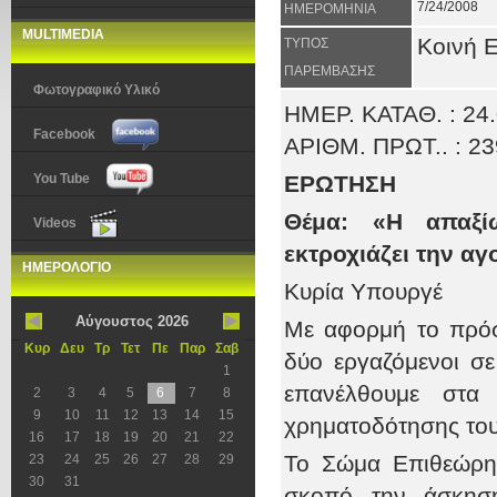
7/24/2008
ΗΜΕΡΟΜΗΝΙΑ
MULTIMEDIA
Κοινή 
ΤΥΠΟΣ
ΠΑΡΕΜΒΑΣΗΣ
Φωτογραφικό Υλικό
ΗΜΕΡ. ΚΑΤΑΘ. : 24
Facebook
ΑΡΙΘΜ. ΠΡΩΤ.. : 2
You Tube
ΕΡΩΤΗΣΗ
Θέμα: «Η απαξί
Videos
εκτροχιάζει την α
ΗΜΕΡΟΛΟΓΙΟ
Κυρία Υπουργέ
Αύγουστος 2026
Με αφορμή το πρόσ
Κυρ
Δευ
Τρ
Τετ
Πε
Παρ
Σαβ
δύο εργαζόμενοι σε
1
επανέλθουμε στα 
2
3
4
5
6
7
8
9
10
11
12
13
14
15
χρηματοδότησης το
16
17
18
19
20
21
22
Το Σώμα Επιθεώρη
23
24
25
26
27
28
29
30
31
σκοπό την άσκηση