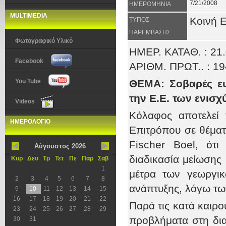
7/21/2008
ΗΜΕΡΟΜΗΝΙΑ
MULTIMEDIA
Κοινή 
ΤΥΠΟΣ
ΠΑΡΕΜΒΑΣΗΣ
Φωτογραφικό Υλικό
ΗΜΕΡ. ΚΑΤΑΘ. : 21
Facebook
ΑΡΙΘΜ. ΠΡΩΤ.. : 1
You Tube
ΘΕΜΑ: Σοβαρές ευ
την Ε.Ε. των ενισχ
Videos
Κόλαφος αποτελεί 
ΗΜΕΡΟΛΟΓΙΟ
Επιτρόπου σε θέματ
Fischer Boel, ότ
Αύγουστος 2026
διαδικασία μείωση
Κυρ
Δευ
Τρ
Τετ
Πε
Παρ
Σαβ
1
μέτρα των γεωργικ
2
3
4
5
6
7
8
ανάπτυξης, λόγω τω
9
10
11
12
13
14
15
16
17
18
19
20
21
22
Παρά τις κατά καιρο
23
24
25
26
27
28
29
προβλήματα στη δια
30
31