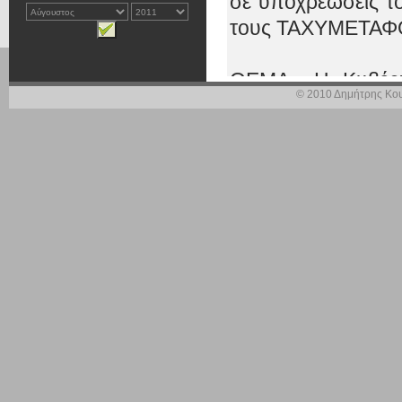
σε υποχρεώσεις το
τους ΤΑΧΥΜΕΤΑΦ
ΘΕΜΑ «Η Κυβέρνη
© 2010 Δημήτρης Κου
διάλυση και εκπ
ΤΑΧΥΜΕΤΑΦΟΡΕΣ
Η πολιτική της
Μεταφορών και
απαξιώνουν, να δι
άνευ όρων Δημόσιο
σε υποχρεώσεις το
τους ΤΑΧΥΜΕΤΑΦ