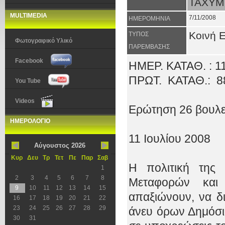
ΤΑΧΥΜ
MULTIMEDIA
7/11/2008
ΗΜΕΡΟΜΗΝΙΑ
Κοινή 
ΤΥΠΟΣ
Φωτογραφικό Υλικό
ΠΑΡΕΜΒΑΣΗΣ
Facebook
ΗΜΕΡ. ΚΑΤΑΘ. : 11
ΠΡΩΤ.
ΚΑΤΑΘ.:
8
You Tube
Videos
Ερώτηση 26 βουλε
ΗΜΕΡΟΛΟΓΙΟ
11 Ιουλίου 2008
Αύγουστος 2026
Κυρ
Δευ
Τρ
Τετ
Πε
Παρ
Σαβ
Η πολιτική της
1
2
3
4
5
6
7
8
Μεταφορών και
9
10
11
12
13
14
15
απαξιώνουν, να δι
16
17
18
19
20
21
22
23
24
25
26
27
28
29
άνευ όρων Δημόσιο
30
31